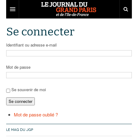
Grand Paris
Se connecter
Territoires
Identifiant ou adresse e-mail
Entreprises
Aménagement
Départements
Collectivités
Développement économique
Mot de passe
Carnet
Institutions
Emploi
75
Les Assises du Grand Paris
Services urbains
Attractivité
77
Nominations
Se souvenir de moi
Se connecter
Le podcast
Innovation
78
Portraits
Éditions précédentes
Transport
91
Agenda
Ecouter les épisodes
Mot de passe oublié ?
Marchés publics
92
Lire les résumés
LE MAG DU JGP