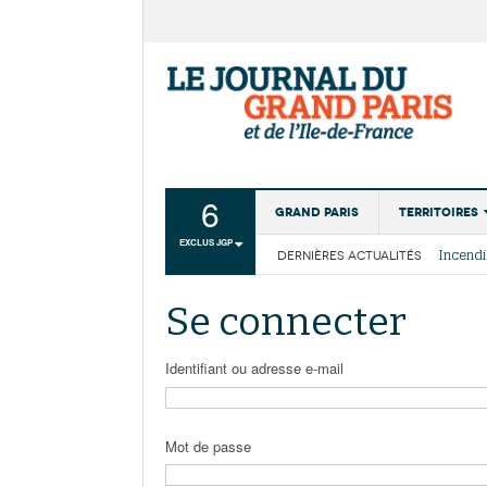
6
Grand Paris
Territoires
EXCLUS JGP
DERNIÈRES ACTUALITÉS
Aménagemen
La Cais
Collectivité
Les cou
Se connecter
Institutions
Services urb
Identifiant ou adresse e-mail
Mot de passe