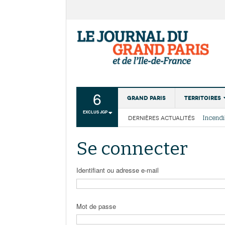
6
Grand Paris
Territoires
EXCLUS JGP
DERNIÈRES ACTUALITÉS
Aménagemen
La Cais
Collectivité
Les cou
Se connecter
Institutions
Services urb
Identifiant ou adresse e-mail
Mot de passe