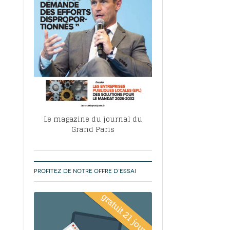
, ABF, ZAC : F. Vauglin détaille sa
- 17
e pour l’urbanisme parisien
es pour
nvier 2026
dres de la tech et de la finance
-
 publie un
 marché de la location de luxe
- 19
didats
us d'articles
Le magazine du journal du
Grand Paris
PROFITEZ DE NOTRE OFFRE D’ESSAI