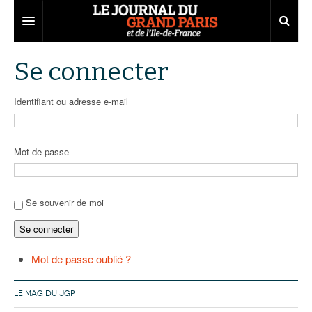
Grand Paris
Se connecter
Territoires
Identifiant ou adresse e-mail
Entreprises
Aménagement
Départements
Collectivités
Développement économique
Mot de passe
Carnet
Institutions
Emploi
75
Les Assises du Grand Paris
Services urbains
Attractivité
77
Nominations
Se souvenir de moi
Se connecter
Le podcast
Innovation
78
Portraits
Éditions précédentes
Transport
91
Agenda
Ecouter les épisodes
Mot de passe oublié ?
Marchés publics
92
Lire les résumés
LE MAG DU JGP