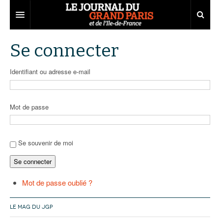
Grand Paris
Se connecter
Territoires
Identifiant ou adresse e-mail
Entreprises
Aménagement
Départements
Collectivités
Développement économique
Mot de passe
Carnet
Institutions
Emploi
75
Les Assises du Grand Paris
Services urbains
Attractivité
77
Nominations
Se souvenir de moi
Se connecter
Le podcast
Innovation
78
Portraits
Éditions précédentes
Transport
91
Agenda
Ecouter les épisodes
Mot de passe oublié ?
Marchés publics
92
Lire les résumés
LE MAG DU JGP