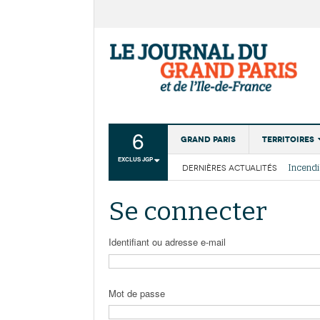
6
Grand Paris
Territoires
EXCLUS JGP
DERNIÈRES ACTUALITÉS
Aménagemen
La Cais
Collectivité
Les cou
Se connecter
Institutions
Services urb
Identifiant ou adresse e-mail
Mot de passe