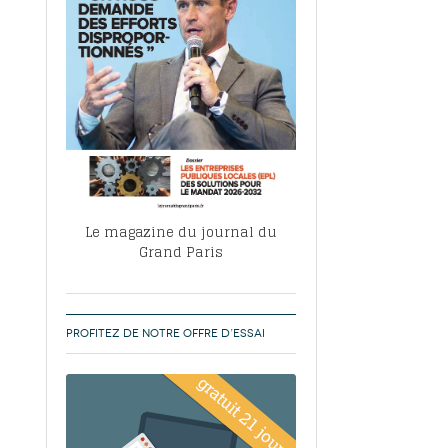
, ABF, ZAC : F. Vauglin détaille sa
- 17
e pour l’urbanisme parisien
es pour
nvier 2026
dres de la tech et de la finance
-
 publie un
 marché de la location de luxe
- 19
didats
us d'articles
Le magazine du journal du
Grand Paris
PROFITEZ DE NOTRE OFFRE D’ESSAI