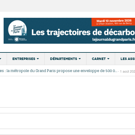
Entreprises
Départements
Carnet
Les Ass
Incendies : la métropole du Grand Paris propose une enveloppe de 500 000 euros pour la reforestation
- 1 août 20
t
Développement
75
Nominations
Éditio
À Dugny, Vincent Jeanbrun visite le Village des
Le commerce extérieur francilien rés
La Roche, un p
se d’Épargne au secours de la forêt de Fontainebleau incendiée
- 31 juillet 2026
économique
- 21
2026
médias et en lance la deuxième tranche
2025 malgré les tensions commercia
s
77
Portraits
lisses du Grand Paris
- 31 juillet 2026
juillet 2026
- 7 juillet 2026
américaines
Emploi
Championnats d’Europe de natation : le CAO métropole du Grand Paris replonge dans le grand bain
- 31 juillet 
78
Agenda
Les ports paris
Incendie de Fontainebleau : un plan d’action pour « renforcer la protection des forêts franciliennes »
- 29 juillet 
Attractivité
Exclusif – Apex, ABF, ZAC : F. Vauglin détaille sa
Résilience en demi-teinte de l’écono
marché des pet
ains
91
- 17
juillet 2026
feuille de route pour l’urbanisme parisien
francilienne, portée par l’aéronautique
Innovation
92
juillet 2026
- 14
retour en force des grands salons
Transport
J. Baudrier : « 
2026
93
Paris La Défense signe pour la réalisation de 64
vacance, c’est
Marchés publics
94
- 16 juillet 2026
000 m² de programmes mixtes
L’investissement international progr
sur le marché 
Île-de-France, porté par un élan eur