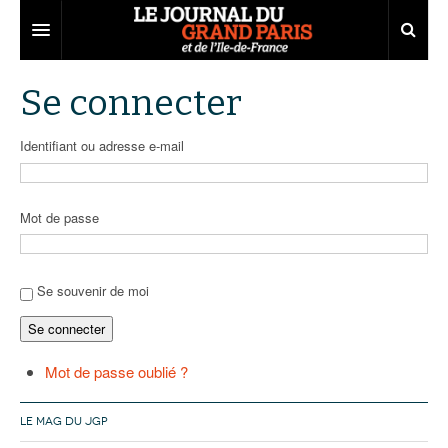
Grand Paris
Se connecter
Territoires
Identifiant ou adresse e-mail
Entreprises
Aménagement
Départements
Collectivités
Développement économique
Mot de passe
Carnet
Institutions
Emploi
75
Les Assises du Grand Paris
Services urbains
Attractivité
77
Nominations
Se souvenir de moi
Se connecter
Le podcast
Innovation
78
Portraits
Éditions précédentes
Transport
91
Agenda
Ecouter les épisodes
Mot de passe oublié ?
Marchés publics
92
Lire les résumés
LE MAG DU JGP