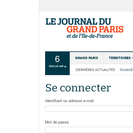
6
Grand Paris
Territoires
EXCLUS JGP
DERNIÈRES ACTUALITÉS
Aménagemen
La Cais
Collectivité
Les cou
Se connecter
Institutions
Services urb
Identifiant ou adresse e-mail
Mot de passe