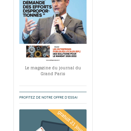
, ABF, ZAC : F. Vauglin détaille sa
- 17
e pour l’urbanisme parisien
es pour
nvier 2026
dres de la tech et de la finance
-
 publie un
 marché de la location de luxe
- 19
didats
us d'articles
Le magazine du journal du
Grand Paris
PROFITEZ DE NOTRE OFFRE D’ESSAI