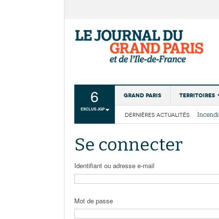
6
Grand Paris
Territoires
EXCLUS JGP
DERNIÈRES ACTUALITÉS
Aménagemen
La Cais
Collectivité
Les cou
Se connecter
Institutions
Services urb
Identifiant ou adresse e-mail
Mot de passe