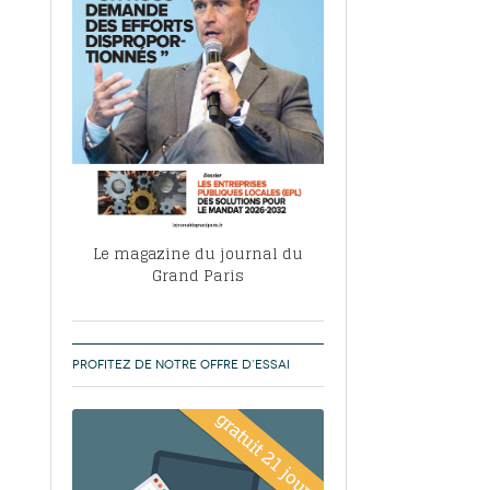
, ABF, ZAC : F. Vauglin détaille sa
- 17
e pour l’urbanisme parisien
es pour
nvier 2026
dres de la tech et de la finance
-
 publie un
 marché de la location de luxe
- 19
didats
us d'articles
Le magazine du journal du
Grand Paris
PROFITEZ DE NOTRE OFFRE D’ESSAI