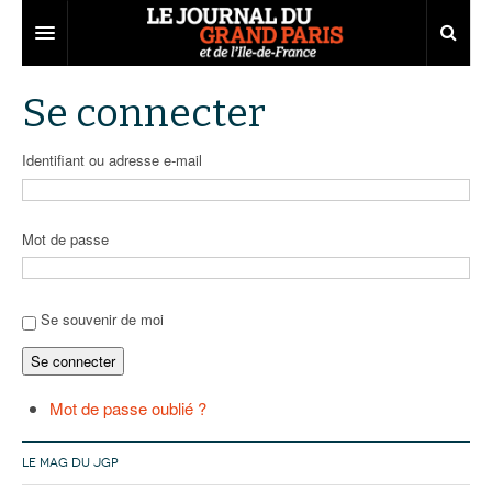
Grand Paris
Se connecter
Territoires
Identifiant ou adresse e-mail
Entreprises
Aménagement
Départements
Collectivités
Développement économique
Mot de passe
Carnet
Institutions
Emploi
75
Les Assises du Grand Paris
Services urbains
Attractivité
77
Nominations
Se souvenir de moi
Se connecter
Le podcast
Innovation
78
Portraits
Éditions précédentes
Transport
91
Agenda
Ecouter les épisodes
Mot de passe oublié ?
Marchés publics
92
Lire les résumés
LE MAG DU JGP