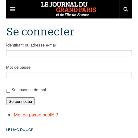
Grand Paris
Se connecter
Territoires
Identifiant ou adresse e-mail
Entreprises
Aménagement
Départements
Collectivités
Développement économique
Mot de passe
Carnet
Institutions
Emploi
75
Les Assises du Grand Paris
Services urbains
Attractivité
77
Nominations
Se souvenir de moi
Se connecter
Le podcast
Innovation
78
Portraits
Éditions précédentes
Transport
91
Agenda
Ecouter les épisodes
Mot de passe oublié ?
Marchés publics
92
Lire les résumés
LE MAG DU JGP