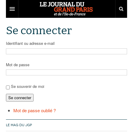
Grand Paris
Se connecter
Territoires
Identifiant ou adresse e-mail
Entreprises
Aménagement
Départements
Collectivités
Développement économique
Mot de passe
Carnet
Institutions
Emploi
75
Les Assises du Grand Paris
Services urbains
Attractivité
77
Nominations
Se souvenir de moi
Se connecter
Le podcast
Innovation
78
Portraits
Éditions précédentes
Transport
91
Agenda
Ecouter les épisodes
Mot de passe oublié ?
Marchés publics
92
Lire les résumés
LE MAG DU JGP