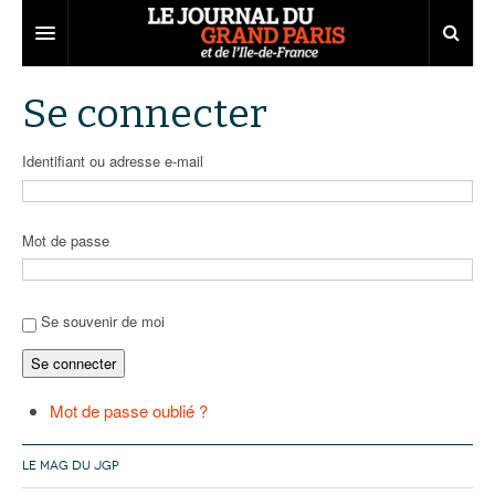
Grand Paris
Se connecter
Territoires
Identifiant ou adresse e-mail
Entreprises
Aménagement
Départements
Collectivités
Développement économique
Mot de passe
Carnet
Institutions
Emploi
75
Les Assises du Grand Paris
Services urbains
Attractivité
77
Nominations
Se souvenir de moi
Se connecter
Le podcast
Innovation
78
Portraits
Éditions précédentes
Transport
91
Agenda
Ecouter les épisodes
Mot de passe oublié ?
Marchés publics
92
Lire les résumés
LE MAG DU JGP