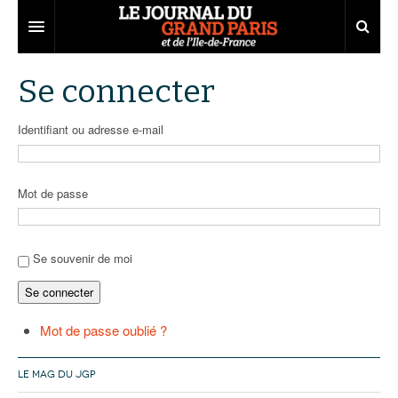
Grand Paris
Se connecter
Territoires
Identifiant ou adresse e-mail
Entreprises
Aménagement
Départements
Collectivités
Développement économique
Mot de passe
Carnet
Institutions
Emploi
75
Les Assises du Grand Paris
Services urbains
Attractivité
77
Nominations
Se souvenir de moi
Se connecter
Le podcast
Innovation
78
Portraits
Éditions précédentes
Transport
91
Agenda
Ecouter les épisodes
Mot de passe oublié ?
Marchés publics
92
Lire les résumés
LE MAG DU JGP