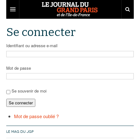
Grand Paris
Se connecter
Territoires
Identifiant ou adresse e-mail
Entreprises
Aménagement
Départements
Collectivités
Développement économique
Mot de passe
Carnet
Institutions
Emploi
75
Les Assises du Grand Paris
Services urbains
Attractivité
77
Nominations
Se souvenir de moi
Se connecter
Le podcast
Innovation
78
Portraits
Éditions précédentes
Transport
91
Agenda
Ecouter les épisodes
Mot de passe oublié ?
Marchés publics
92
Lire les résumés
LE MAG DU JGP