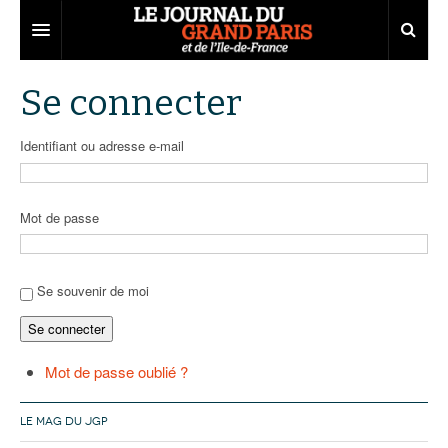
Grand Paris
Se connecter
Territoires
Identifiant ou adresse e-mail
Entreprises
Aménagement
Départements
Collectivités
Développement économique
Mot de passe
Carnet
Institutions
Emploi
75
Les Assises du Grand Paris
Services urbains
Attractivité
77
Nominations
Se souvenir de moi
Se connecter
Le podcast
Innovation
78
Portraits
Éditions précédentes
Transport
91
Agenda
Ecouter les épisodes
Mot de passe oublié ?
Marchés publics
92
Lire les résumés
LE MAG DU JGP